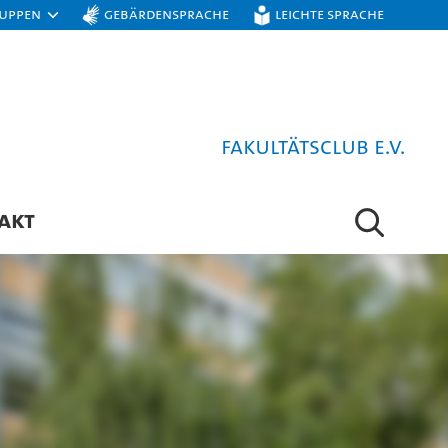
ruppen
Gebärdensprache
Leichte Sprache
Fakultätsclub e.V.
AKT