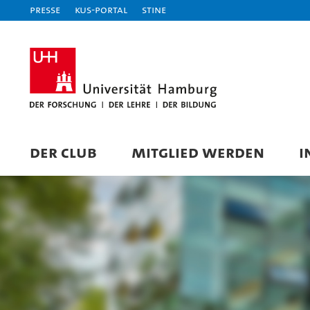
Presse
KUS-Portal
STiNE
DER CLUB
MITGLIED WERDEN
I