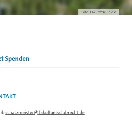
Foto: Fakultätsclub e.V.
zt Spenden
ntakt
il:
schatzmeister
fakultaetsclubrecht.de