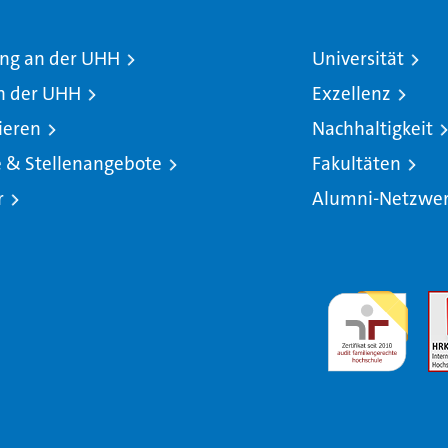
ng an der UHH
Universität
n der UHH
Exzellenz
ieren
Nachhaltigkeit
e & Stellenangebote
Fakultäten
r
Alumni-Netzwe