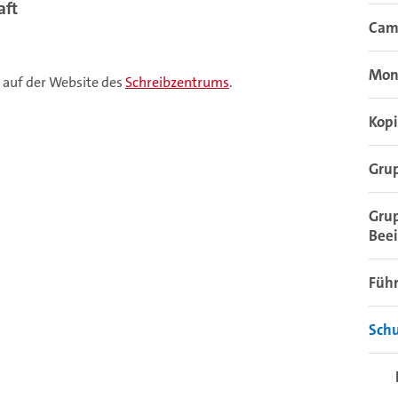
aft
Camp
Moni
 auf der Website des
Schreibzentrums
.
Kop
Gru
Grup
Bee
Füh
Sch