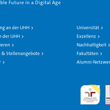
le Future in a Digital Age
ng an der UHH
Universität
n der UHH
Exzellenz
ieren
Nachhaltigkeit
e & Stellenangebote
Fakultäten
r
Alumni-Netzwe