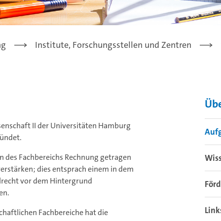
ng
Institute, Forschungsstellen und Zentren
Übe
enschaft II der Universitäten Hamburg
Auf
ründet.
en des Fachbereichs Rechnung getragen
Wiss
 verstärken; dies entsprach einem in dem
alrecht vor dem Hintergrund
Förd
en.
Link
aftlichen Fachbereiche hat die