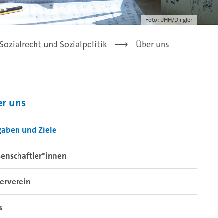
Foto: UHH/Dingler
Sozialrecht und Sozialpolitik
Über uns
r uns
gaben und Ziele
enschaftler*innen
erverein
s