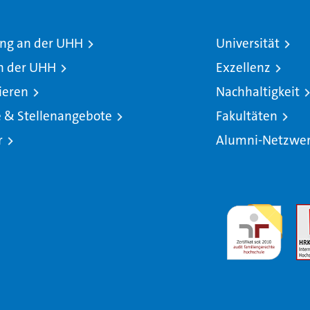
ng an der UHH
Universität
n der UHH
Exzellenz
ieren
Nachhaltigkeit
e & Stellenangebote
Fakultäten
r
Alumni-Netzwe