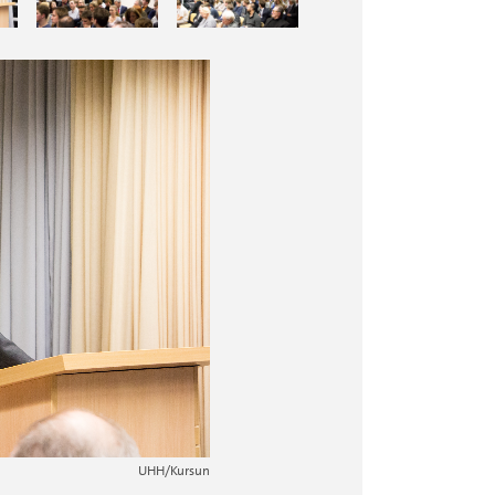
2 / 20
UHH/Kursun
11. Januar 201
Code des Hug
UHH/Kursun