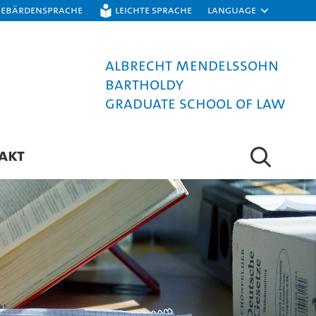
Gebärdensprache
Leichte Sprache
Language
Albrecht Mendelssohn
Bartholdy
Graduate School of Law
AKT