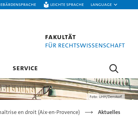
Gebärdensprache
Leichte Sprache
Language
Fakultät
für Rechtswissenschaft
SERVICE
Foto: UHH/Denstorf
aîtrise en droit (Aix-en-Provence)
Aktuelles