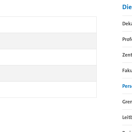
Die
Dek
Prof
Zent
Fak
Pers
Gre
Leit