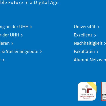
le Future in a Digital Age
ng an der UHH
Universität
n der UHH
Exzellenz
ieren
Nachhaltigkeit
e & Stellenangebote
Fakultäten
r
Alumni-Netzwe