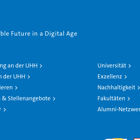
le Future in a Digital Age
ng an der UHH
Universität
n der UHH
Exzellenz
ieren
Nachhaltigkeit
e & Stellenangebote
Fakultäten
r
Alumni-Netzwe