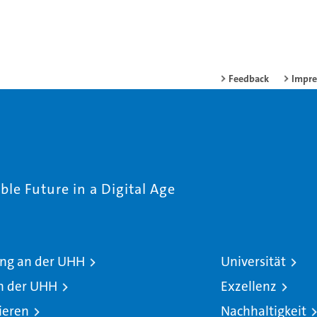
Feedback
Impr
le Future in a Digital Age
ng an der UHH
Universität
n der UHH
Exzellenz
ieren
Nachhaltigkeit