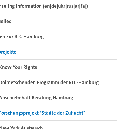
seling Information (en|de|ukr|rus|ar|fa|)
elles
gen zur RLC Hamburg
projekte
Know Your Rights
Dolmetschenden Programm der RLC-Hamburg
Abschiebehaft Beratung Hamburg
Forschungsprojekt "Städte der Zuflucht"
New York Austausch