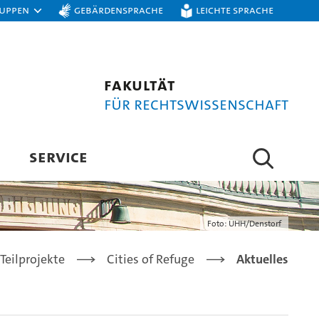
ruppen
Gebärdensprache
Leichte Sprache
Fakultät
für Rechtswissenschaft
SERVICE
Foto: UHH/Denstorf
Teilprojekte
Cities of Refuge
Aktuelles