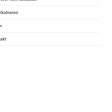
ikationen
m
takt