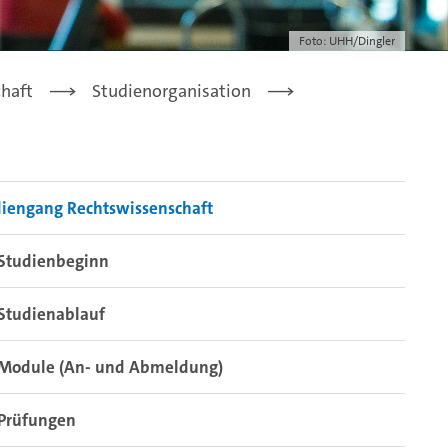
Foto: UHH/Dingler
haft
Studienorganisation
diengang Rechtswissenschaft
Studienbeginn
Studienablauf
Module (An- und Abmeldung)
Prüfungen